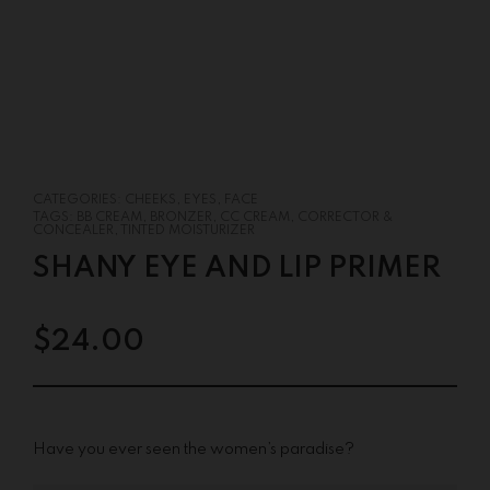
CATEGORIES:
CHEEKS
,
EYES
,
FACE
TAGS:
BB CREAM
,
BRONZER
,
CC CREAM
,
CORRECTOR &
CONCEALER
,
TINTED MOISTURIZER
SHANY EYE AND LIP PRIMER
$
24.00
Have you ever seen the women’s paradise?