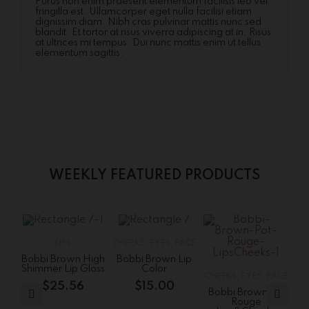
Purus non enim praesent elementum facilisis leo vel
fringilla est. Ullamcorper eget nulla facilisi etiam
dignissim diam. Nibh cras pulvinar mattis nunc sed
blandit. Et tortor at risus viverra adipiscing at in. Risus
at ultrices mi tempus. Dui nunc mattis enim ut tellus
elementum sagittis.
WEEKLY FEATURED PRODUCTS
S
LIPS
CHEEKS
,
EYES
,
FACE
Bobbi Brown High
Bobbi Brown Lip
Shimmer Lip Gloss
Color
CHEEKS
,
EYES
,
FACE
$
25.56
$
15.00
Bobbi Brown Pot
Rouge