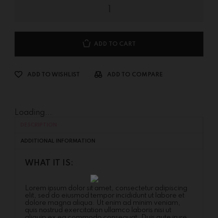
ADD TO CART
ADD TO WISHLIST
ADD TO COMPARE
Loading...
DESCRIPTION
ADDITIONAL INFORMATION
WHAT IT IS:
Lorem ipsum dolor sit amet, consectetur adipiscing
elit, sed do eiusmod tempor incididunt ut labore et
dolore magna aliqua. Ut enim ad minim veniam,
quis nostrud exercitation ullamco laboris nisi ut
aliquip ex ea commodo consequat. Duis aute irure