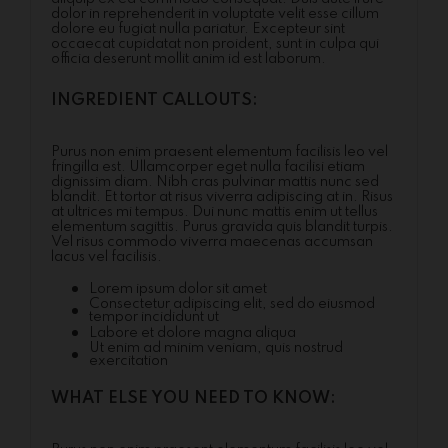
dolor in reprehenderit in voluptate velit esse cillum
dolore eu fugiat nulla pariatur. Excepteur sint
occaecat cupidatat non proident, sunt in culpa qui
officia deserunt mollit anim id est laborum.
INGREDIENT CALLOUTS:
Purus non enim praesent elementum facilisis leo vel
fringilla est. Ullamcorper eget nulla facilisi etiam
dignissim diam. Nibh cras pulvinar mattis nunc sed
blandit. Et tortor at risus viverra adipiscing at in. Risus
at ultrices mi tempus. Dui nunc mattis enim ut tellus
elementum sagittis. Purus gravida quis blandit turpis.
Vel risus commodo viverra maecenas accumsan
lacus vel facilisis.
Lorem ipsum dolor sit amet
Consectetur adipiscing elit, sed do eiusmod
tempor incididunt ut
Labore et dolore magna aliqua
Ut enim ad minim veniam, quis nostrud
exercitation
WHAT ELSE YOU NEED TO KNOW: