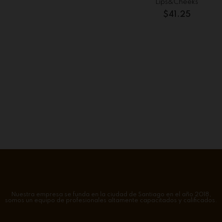
Lips&Cheeks
CH
$
41.25
$
Nuestra empresa se funda en la ciudad de Santiago en el año 2018,
somos un equipo de profesionales altamente capacitados y calificados.