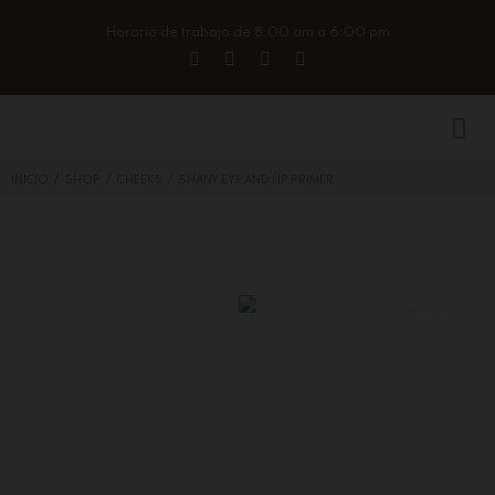
Horario de trabajo de 8:00 am a 6:00 pm
/
/
/
INICIO
SHOP
CHEEKS
SHANY EYE AND LIP PRIMER