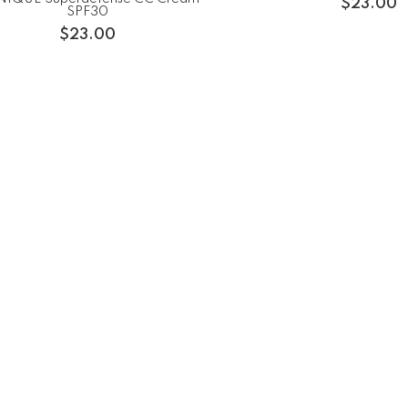
$
23.00
SPF30
$
23.00