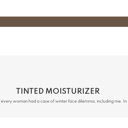
TINTED MOISTURIZER
 every woman had a case of winter face dilemma, including me. I