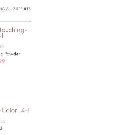
G ALL 7 RESULTS
IPS
ng Powder
99
ACE
sh