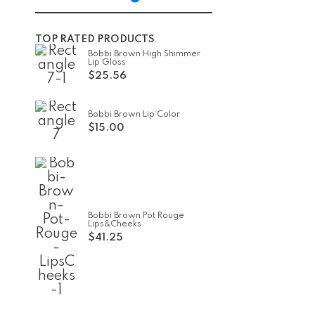
TOP RATED PRODUCTS
Bobbi Brown High Shimmer
Lip Gloss
$
25.56
Bobbi Brown Lip Color
$
15.00
Bobbi Brown Pot Rouge
Lips&Cheeks
$
41.25