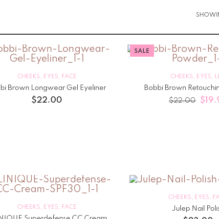
SHOWIN
SALE
CHEEKS
,
EYES
,
FACE
CHEEKS
,
EYES
,
L
bi Brown Longwear Gel Eyeliner
Bobbi Brown Retouchi
$
22.00
$
19.
$
22.00
CHEEKS
,
EYES
,
F
CHEEKS
,
EYES
,
FACE
Julep Nail Poli
NIQUE Superdefense CC Cream