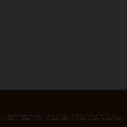
Nuestra empresa se funda en la ciudad de Santiago en el año 2018,
somos un equipo de profesionales altamente capacitados y calificados.