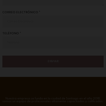
CORREO ELECTRÓNICO *
TELÉFONO *
Nuestra empresa se funda en la ciudad de Santiago en el año 2018,
somos un equipo de profesionales altamente capacitados y calificados.