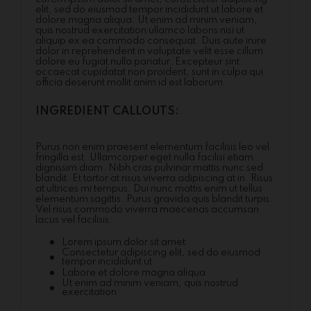
elit, sed do eiusmod tempor incididunt ut labore et
dolore magna aliqua. Ut enim ad minim veniam,
quis nostrud exercitation ullamco laboris nisi ut
aliquip ex ea commodo consequat. Duis aute irure
dolor in reprehenderit in voluptate velit esse cillum
dolore eu fugiat nulla pariatur. Excepteur sint
occaecat cupidatat non proident, sunt in culpa qui
officia deserunt mollit anim id est laborum.
INGREDIENT CALLOUTS:
Purus non enim praesent elementum facilisis leo vel
fringilla est. Ullamcorper eget nulla facilisi etiam
dignissim diam. Nibh cras pulvinar mattis nunc sed
blandit. Et tortor at risus viverra adipiscing at in. Risus
at ultrices mi tempus. Dui nunc mattis enim ut tellus
elementum sagittis. Purus gravida quis blandit turpis.
Vel risus commodo viverra maecenas accumsan
lacus vel facilisis.
Lorem ipsum dolor sit amet
Consectetur adipiscing elit, sed do eiusmod
tempor incididunt ut
Labore et dolore magna aliqua
Ut enim ad minim veniam, quis nostrud
exercitation