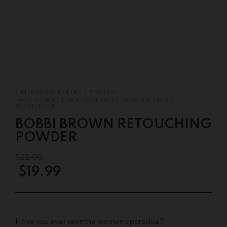
CATEGORIES:
CHEEKS
,
EYES
,
LIPS
TAGS:
CORRECTOR & CONCEALER
,
POWDER
,
TINTED
MOISTURIZER
BOBBI BROWN RETOUCHING
POWDER
$
22.00
$
19.99
Have you ever seen the women’s paradise?