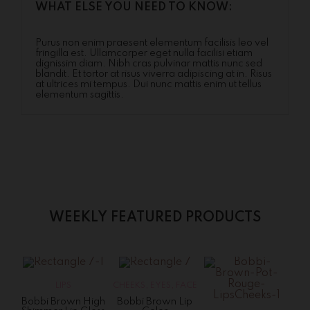
WHAT ELSE YOU NEED TO KNOW:
Purus non enim praesent elementum facilisis leo vel
fringilla est. Ullamcorper eget nulla facilisi etiam
dignissim diam. Nibh cras pulvinar mattis nunc sed
blandit. Et tortor at risus viverra adipiscing at in. Risus
at ultrices mi tempus. Dui nunc mattis enim ut tellus
elementum sagittis.
WEEKLY FEATURED PRODUCTS
S
LIPS
CHEEKS
,
EYES
,
FACE
Bobbi Brown High
Bobbi Brown Lip