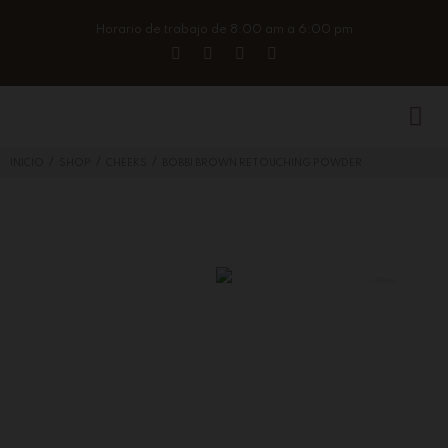
Horario de trabajo de 8:00 am a 6:00 pm
/
/
/
INICIO
SHOP
CHEEKS
BOBBI BROWN RETOUCHING POWDER