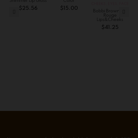
Shimmer Lip Gloss
Color
CHEEKS
,
EYES
,
FACE
CH
$
25.56
$
15.00
Bobbi Brown Pot
Rouge
Lips&Cheeks
$
41.25
$