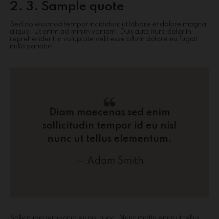
2. 3. Sample quote
Sed do eiusmod tempor incididunt ut labore et dolore magna
aliqua. Ut enim ad minim veniam. Duis aute irure dolor in
reprehenderit in voluptate velit esse cillum dolore eu fugiat
nulla pariatur.
Diam maecenas sed enim
sollicitudin tempor id eu nisl
nunc ut tellus elementum.
Adam Smith
Sollicitudin tempor id eu nisl nunc. Nunc mattis enim ut tellus