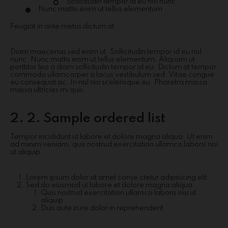
Sollicitudin tempor id eu nisl nunc
Nunc mattis enim ut tellus elementum
Feugiat in ante metus dictum at.
Diam maecenas sed enim ut. Sollicitudin tempor id eu nisl
nunc. Nunc mattis enim ut tellus elementum. Aliquam ut
porttitor leo a diam sollicitudin tempor id eu. Dictum at tempor
commodo ullamcorper a lacus vestibulum sed. Vitae congue
eu consequat ac. In nisl nisi scelerisque eu. Pharetra massa
massa ultricies mi quis.
2. 2. Sample ordered list
Tempor incididunt ut labore et dolore magna aliqua. Ut enim
ad minim veniam, quis nostrud exercitation ullamco laboris nisi
ut aliquip.
Lorem ipsum dolor sit amet conse ctetur adipisicing elit
Sed do eiusmod ut labore et dolore magna aliqua
Quis nostrud exercitation ullamco laboris nisi ut
aliquip
Duis aute irure dolor in reprehenderit