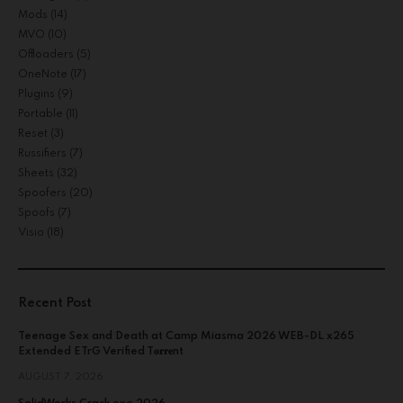
Mods
(14)
MVO
(10)
Offloaders
(5)
OneNote
(17)
Plugins
(9)
Portable
(11)
Reset
(3)
Russifiers
(7)
Sheets
(32)
Spoofers
(20)
Spoofs
(7)
Visio
(18)
Recent Post
Teenage Sex and Death at Camp Miasma 2026 WEB-DL x265
Extended ETrG Verified T𝐨𝐫𝐫𝐞nt
AUGUST 7, 2026