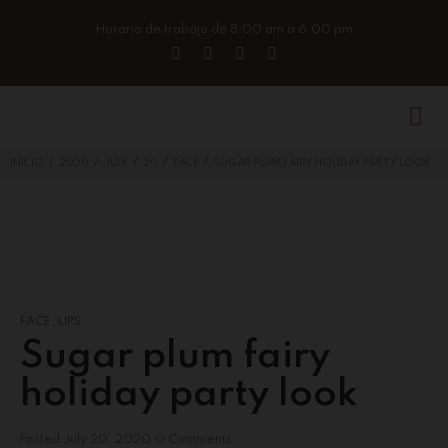
Horario de trabajo de 8:00 am a 6:00 pm
/
/
/
/
/
INICIO
2020
JULY
20
FACE
SUGAR PLUM FAIRY HOLIDAY PARTY LOOK
FACE
,
LIPS
Sugar plum fairy
holiday party look
Posted
July 20, 2020
0 Comments