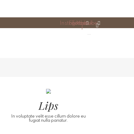
Instagram
Facebook-
Tiktok
Youtube
f
Lips
In voluptate velit esse cillum dolore eu
fugiat nulla pariatur.