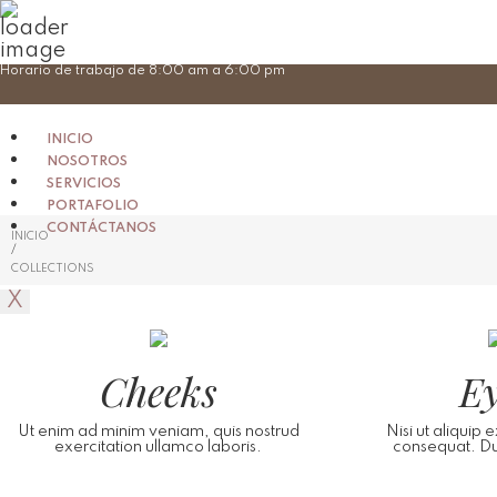
Skip
Horario de trabajo de 8:00 am a 6:00 pm
to
content
INICIO
NOSOTROS
SERVICIOS
PORTAFOLIO
CONTÁCTANOS
INICIO
/
COLLECTIONS
X
Cheeks
Ey
Ut enim ad minim veniam, quis nostrud
Nisi ut aliqui
exercitation ullamco laboris.
consequat. Dui