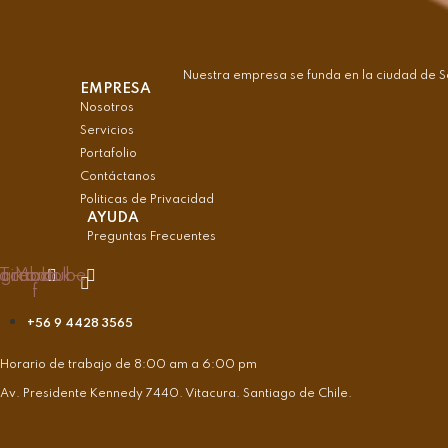
Nuestra empresa se funda en la ciudad de S
EMPRESA
Nosotros
Servicios
Portafolio
Contáctanos
Politicas de Privacidad
AYUDA
Preguntas Frecuentes
agram
acebook-
Tiktok
Youtube
f
+56 9 4428 3565
Horario de trabajo de 8:00 am a 6:00 pm
Av. Presidente Kennedy 7440. Vitacura. Santiago de Chile.