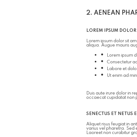
2. AENEAN PHA
LOREM IPSUM DOLOR 
Lorem ipsum dolor sit ame
aliqua. Augue mauris au
Lorem ipsum do
Consectetur adi
Labore et dol
Ut enim ad min
Duis aute irure dolor in r
occaecat cupidatat non pro
SENECTUS ET NETUS 
Aliquet risus feugiat in 
varius vel pharetra. Sed 
Laoreet non curabitur gra