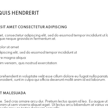
 QUIS HENDRERIT
SIT AMET CONSECTETUR ADIPISCING
t, consectetur adipiscing elit, sed do eiusmod tempor incididunt ut
gue neque gravida in fermentum et.
lor sit amet
piscing elit, sed do eiusmod tempor incididunt ut
re magna aliqua
im veniam, quis nostrud exercitation
eprehenderit in voluptate velit esse cillum dolore eu fugiat nulla pariat
ident, sunt in culpa qui officia deserunt mollit anim id est laborum.
ET MALESUADA
ante. Sed cras ornare arcu dui. Pretium lectus quam id leo. Eu augue u
enim ut sem viverra aliquet eget. Ut lectus arcu bibendum at varius vel