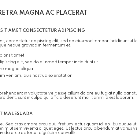
RETRA MAGNA AC PLACERAT
SIT AMET CONSECTETUR ADIPISCING
t, consectetur adipiscing elit, sed do eiusmod tempor incididunt ut
gue neque gravida in fermentum et.
lor sit amet
piscing elit, sed do eiusmod tempor incididunt ut
ore magna aliqua
im veniam, quis nostrud exercitation
eprehenderit in voluptate velit esse cillum dolore eu fugiat nulla pariat
ident, sunt in culpa qui officia deserunt mollit anim id est laborum.
ET MALESUADA
ante. Sed cras ornare arcu dui. Pretium lectus quam id leo. Eu augue u
enim ut sem viverra aliquet eget. Ut lectus arcu bibendum at varius vel
vida arcu ac tortor dignissim convallis.