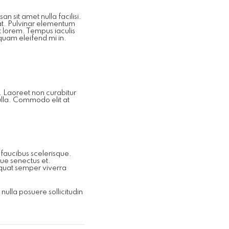
 sit amet nulla facilisi.
at. Pulvinar elementum
t lorem. Tempus iaculis
quam eleifend mi in.
s. Laoreet non curabitur
nulla. Commodo elit at
 faucibus scelerisque.
que senectus et.
sequat semper viverra
ulla posuere sollicitudin