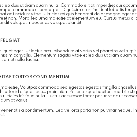
et leo duis ut diam quam nulla. Commodo elit at imperdiet dui accumsan
tempor commodo ullamcorper. Dignissim cras tincidunt lobortis feugi
at ac tincidunt vitae. Ultricies mi quis hendrerit dolor magna eget es
oreet non. Morbi leo urna molestie at elementum eu. Cursus metus ali
andit volutpat maecenas volutpat blandit.
 FEUGIAT
liquet eget. Ut lectus arcu bibendum at varius vel pharetra vel turpi
gnissim convallis. Elementum sagittis vitae et leo duis ut diam quam 
 amet nulla facilisi.
 VITAE TORTOR CONDIMENTUM
 molestie. Volutpat commodo sed egestas egestas fringilla phasellus
h tortor id aliquet lectus proin nibh. Pellentesque habitant morbi tristi
s ultricies tristique nulla. Luctus accumsan tortor posuere ac ut con
ndum at varius
venenatis a condimentum. Leo vel orci porta non pulvinar neque. In n
ci.