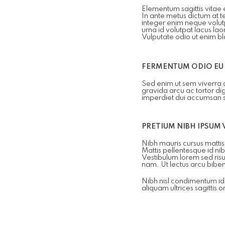
Elementum sagittis vitae 
In ante metus dictum at 
integer enim neque volutp
urna id volutpat lacus la
Vulputate odio ut enim bl
FERMENTUM ODIO EU
Sed enim ut sem viverra a
gravida arcu ac tortor di
imperdiet dui accumsan sit
PRETIUM NIBH IPSUM
Nibh mauris cursus mattis
Mattis pellentesque id nib
Vestibulum lorem sed risu
nam. Ut lectus arcu bibe
Nibh nisl condimentum id 
aliquam ultrices sagittis or