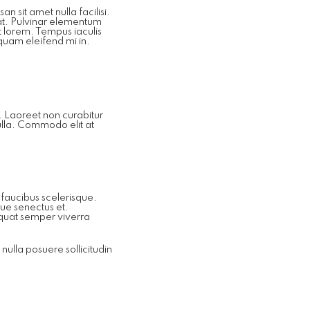
 sit amet nulla facilisi.
at. Pulvinar elementum
t lorem. Tempus iaculis
quam eleifend mi in.
s. Laoreet non curabitur
nulla. Commodo elit at
 faucibus scelerisque.
que senectus et.
sequat semper viverra
ulla posuere sollicitudin