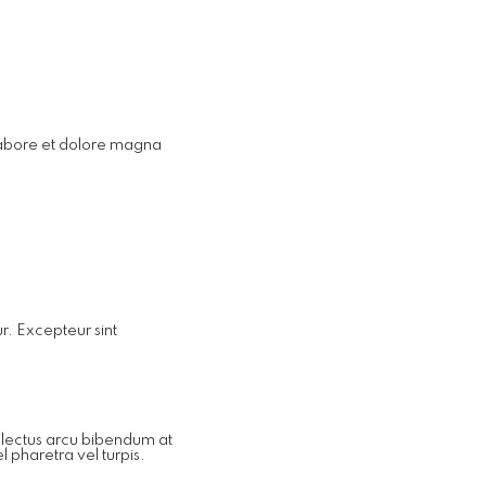
 labore et dolore magna
ur. Excepteur sint
t lectus arcu bibendum at
 pharetra vel turpis.