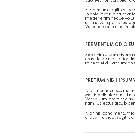
Laoreet non curabitur gra
Elementum sagittis vitae 
In ante metus dictum at 
integer enim neque volutp
urna id volutpat lacus la
Vulputate odio ut enim bl
FERMENTUM ODIO EU
Sed enim ut sem viverra a
gravida arcu ac tortor di
imperdiet dui accumsan sit
PRETIUM NIBH IPSUM
Nibh mauris cursus mattis
Mattis pellentesque id nib
Vestibulum lorem sed risu
nam. Ut lectus arcu bibe
Nibh nisl condimentum id 
aliquam ultrices sagittis or