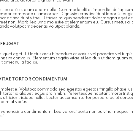
vida arcu ac tortor dignissim convallis.
et leo duis ut diam quam nulla. Commodo elit at imperdiet dui accumsan
tempor commodo ullamcorper. Dignissim cras tincidunt lobortis feugi
at ac tincidunt vitae. Ultricies mi quis hendrerit dolor magna eget es
oreet non. Morbi leo urna molestie at elementum eu. Cursus metus ali
andit volutpat maecenas volutpat blandit.
 FEUGIAT
liquet eget. Ut lectus arcu bibendum at varius vel pharetra vel turpi
gnissim convallis. Elementum sagittis vitae et leo duis ut diam quam 
 amet nulla facilisi.
 VITAE TORTOR CONDIMENTUM
 molestie. Volutpat commodo sed egestas egestas fringilla phasellus
h tortor id aliquet lectus proin nibh. Pellentesque habitant morbi tristi
s ultricies tristique nulla. Luctus accumsan tortor posuere ac ut con
ndum at varius
venenatis a condimentum. Leo vel orci porta non pulvinar neque. In n
ci.