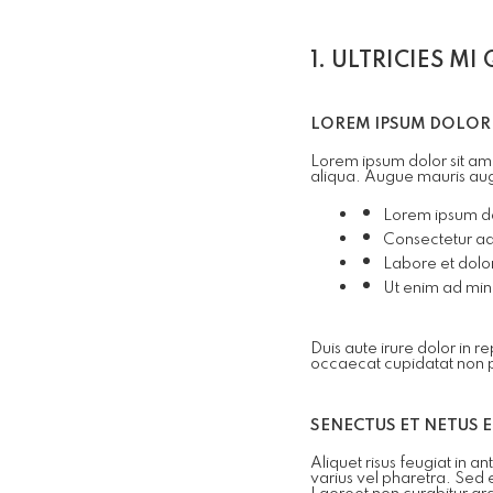
1. ULTRICIES MI
LOREM IPSUM DOLOR 
Lorem ipsum dolor sit ame
aliqua. Augue mauris au
Lorem ipsum do
Consectetur adi
Labore et dolo
Ut enim ad min
Duis aute irure dolor in r
occaecat cupidatat non pro
SENECTUS ET NETUS 
Aliquet risus feugiat in 
varius vel pharetra. Sed 