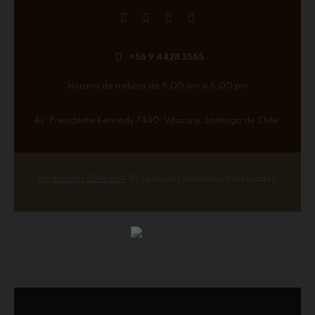
+56 9 4428 3565
Horario de trabajo de 8:00 am a 6:00 pm
Av. Presidente Kennedy 7440. Vitacura. Santiago de Chile.
Vitrificados Chile SpA
©. Todos los Derechos Reservados.