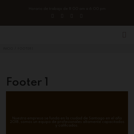
Horario de trabajo de 8:00 am a 6:00 pm
/
INICIO
FOOTER 1
Footer 1
Nuestra empresa se funda en la ciudad de Santiago en el año
2018, somos un equipo de profesionales altamente capacitados
y calificados.